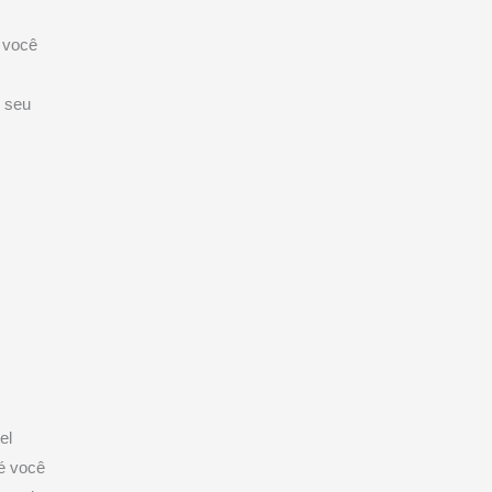
e você
, seu
el
té você