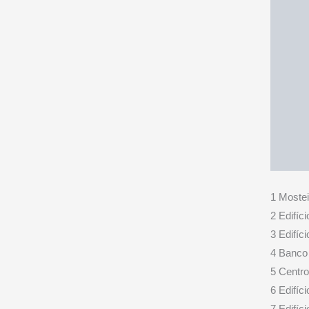
1 Moste
2 Edifíci
3 Edifíci
4 Banco
5 Centro
6 Edifíci
7 Edifíc