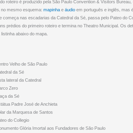
o roteiro é produzido pela São Paulo Convention & Visitors Bureau,
a no mesmo esquema:
mapinha
e
áudio
em português e inglês, mas 
le começa nas escadarias da Catedral da Sé, passa pelo Pateo do Col
uns prédios do primeiro roteiro e termina no Theatro Municipal. Os de
 listinha abaixo do mapa.
ntro Velho de São Paulo
tedral da Sé
sta lateral da Catedral
rco Zero
aça da Sé
tátua Padre José de Anchieta
lar da Marquesa de Santos
teo do Collegio
numento Glória Imortal aos Fundadores de São Paulo