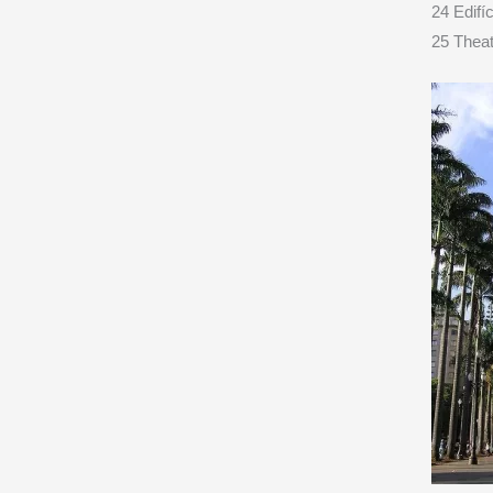
24 Edifí
25 Theat