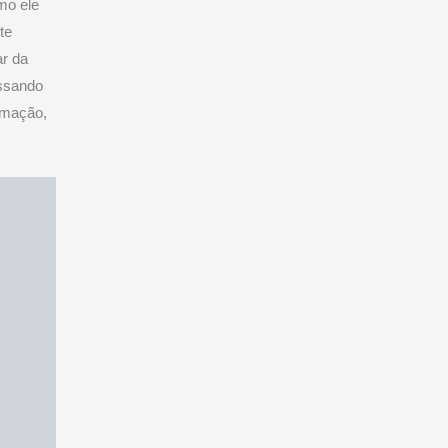
mo ele
te
ar da
assando
ormação,