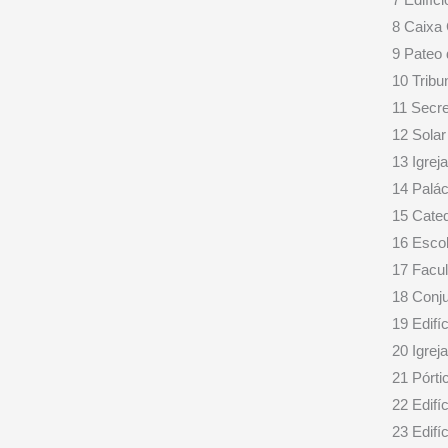
8 Caixa 
9 Pateo 
10 Tribu
11 Secre
12 Sola
13 Igrej
14 Palác
15 Cated
16 Esco
17 Facul
18 Conj
19 Edifí
20 Igrej
21 Pórti
22 Edifí
23 Edifí