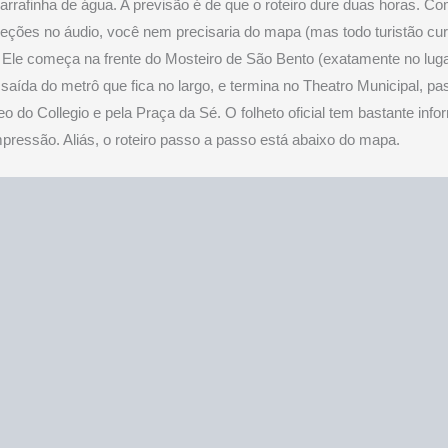
garrafinha de água. A previsão é de que o roteiro dure duas horas. Co
reções no áudio, você nem precisaria do mapa (mas todo turistão cur
Ele começa na frente do Mosteiro de São Bento (exatamente no lug
a saída do metrô que fica no largo, e termina no Theatro Municipal, p
eo do Collegio e pela Praça da Sé. O folheto oficial tem bastante inf
mpressão. Aliás, o roteiro passo a passo está abaixo do mapa.