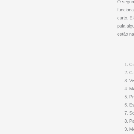
O segund
funcion
curto. E
pula alg
estão na
Ce
Ca
Vi
Ma
Pr
Es
So
Pa
Mo