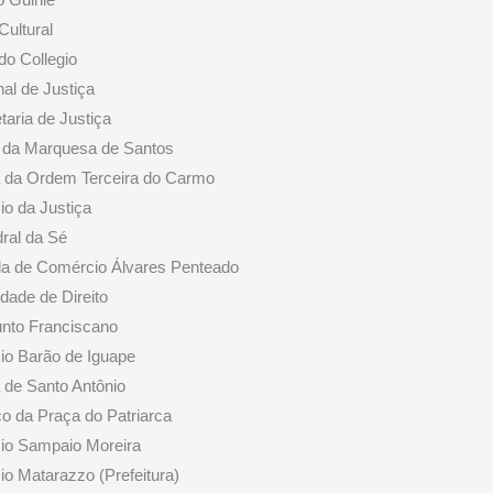
Cultural
do Collegio
nal de Justiça
taria de Justiça
r da Marquesa de Santos
a da Ordem Terceira do Carmo
io da Justiça
ral da Sé
la de Comércio Álvares Penteado
dade de Direito
unto Franciscano
cio Barão de Iguape
a de Santo Antônio
co da Praça do Patriarca
cio Sampaio Moreira
cio Matarazzo (Prefeitura)