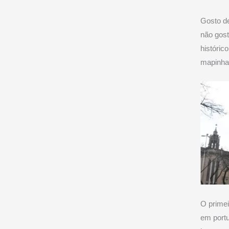
Gosto de
não gost
históric
mapinha 
O primei
em portu