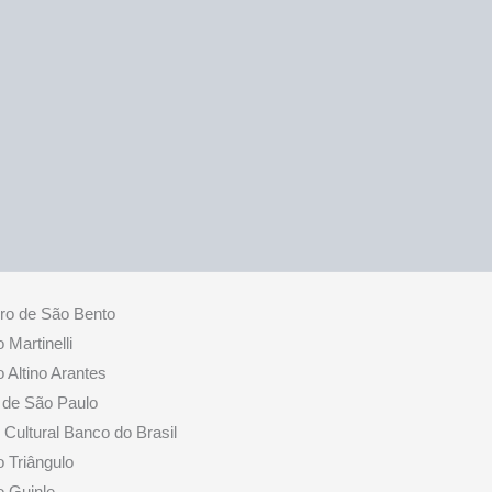
iro de São Bento
o Martinelli
o Altino Arantes
 de São Paulo
 Cultural Banco do Brasil
o Triângulo
io Guinle