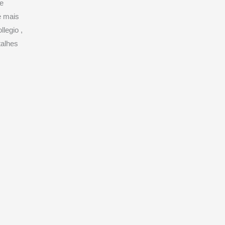
 e
é mais
legio ,
talhes