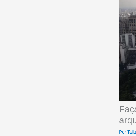
Faç
arqu
Por
Talit