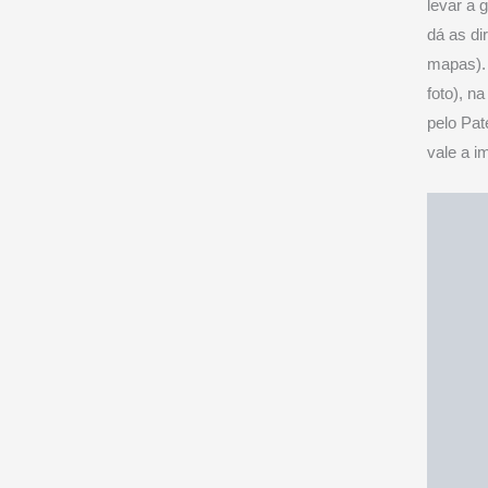
levar a 
dá as di
mapas). 
foto), n
pelo Pat
vale a i