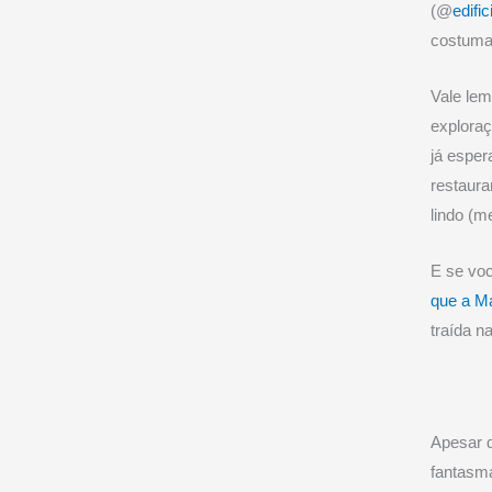
(@
edific
costuma 
Vale lem
exploraç
já esper
restaura
lindo (m
E se voc
que a Ma
traída n
Apesar d
fantasma