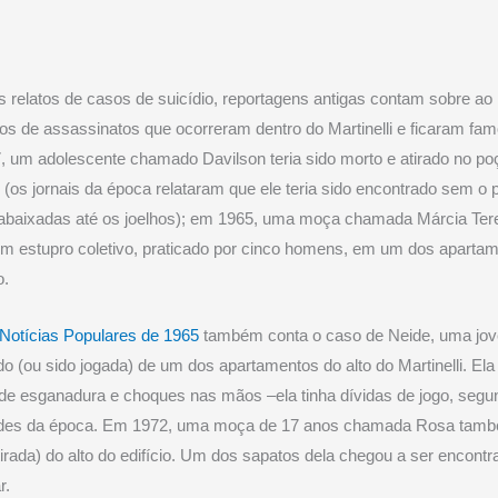
 relatos de casos de suicídio, reportagens antigas contam sobre a
os de assassinatos que ocorreram dentro do Martinelli e ficaram fa
 um adolescente chamado Davilson teria sido morto e atirado no po
 (os jornais da época relataram que ele teria sido encontrado sem o p
abaixadas até os joelhos); em 1965, uma moça chamada Márcia Tere
um estupro coletivo, praticado por cinco homens, em um dos aparta
o.
 Notícias Populares de 1965
também conta o caso de Neide, uma jo
ído (ou sido jogada) de um dos apartamentos do alto do Martinelli. Ela 
e esganadura e choques nas mãos –ela tinha dívidas de jogo, segu
ades da época. Em 1972, uma moça de 17 anos chamada Rosa tamb
atirada) do alto do edifício. Um dos sapatos dela chegou a ser encont
r.