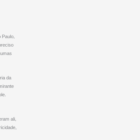
o Paulo,
preciso
lgumas
ria da
mirante
le.
ram ali,
ricidade,