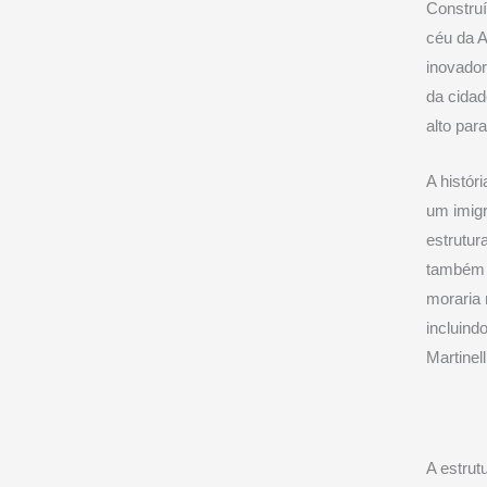
Construí
céu da A
inovado
da cidad
alto par
A históri
um imigr
estrutu
também c
moraria 
incluind
Martinell
A estrutu