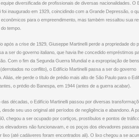
equipe diversificada de profissionais de diversas nacionalidades. O E
li foi inaugurado em 1929, coincidindo com a Grande Depressão, o q
s econômicos para o empreendimento, mas também ressaltou sua res
 do tempo.
 após a crise de 1929, Giuseppe Martinelli perde a propriedade do p
a a ser do governo italiano, que havia lhe concedido empréstimos p
ção. Com o fim da Segunda Guerra Mundial e a expropriação de ben
 (derrotados no conflito), o Edifício Martinelli passa a ser do governo
o. Aliás, ele perde o título de prédio mais alto de São Paulo para o Edif
rantes, o prédio do Banespa, em 1944 (antes de a guerra acabar).
 das décadas, o Edifício Martinelli passou por diversas transformaç
, desde seu uso original até períodos de negligência e abandono. A pa
0, chegou a ser ocupado por cortiços, prostíbulos e pontos de tráfic
 os elevadores não funcionavam, e os poços dos elevadores passar
 lixo (até cadáveres foram encontrados ali). O lixo chegou a se acu