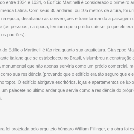
do entre 1924 e 1934, o Edifício Martinelli é considerado o primeiro a
mérica Latina. Com seus 30 andares, ou 105 metros de altura, foi 
r na época, desafiando as convenções e transformando a paisagem 
e (as pessoas, na época, temiam que o prédio caísse, já que ele era
a os padrões).
a do Edifício Martinelli é tão rica quanto sua arquitetura. Giuseppe Mart
ante italiano que se estabeleceu no Brasil, vislumbrou a construção
ra monumental que não apenas serviria como um prédio comercial, 
omo sua residência (provando que o edifício era tão seguro que e
no topo). O edifício abrigava escritórios, lojas e apartamentos de luxo
o um palacete no último andar que servia como a residência do própri
i.
ra foi projetada pelo arquiteto húngaro William Fillinger, e a obra foi 