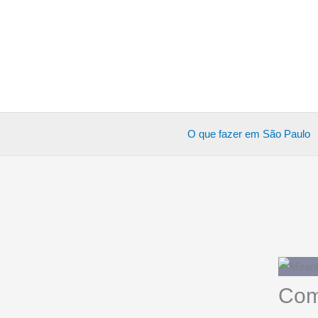
Ir
para
o
conteúdo
O que fazer em São Paulo
Como