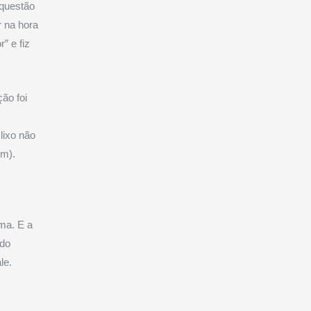
 questão
 na hora
” e fiz
ão foi
lixo não
ém).
ima. E a
 do
le.