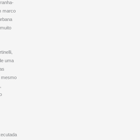
rranha-
um marco
urbana
 muito
inelli,
 de uma
mas
le mesmo
,
o
executada