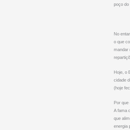
poço do 
No entan
o que co
mandar m
repartiç
Hoje, o 
cidade d
(hoje fe
Por que 
A fama d
que alim
energia 