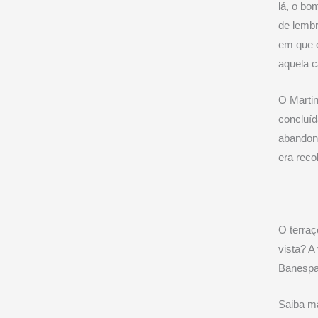
lá, o bo
de lembr
em que o
aquela c
O Martin
concluíd
abandona
era reco
O terraç
vista? A
Banespa 
Saiba ma