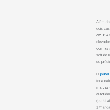
Além dos
dois cas
em 1947,
elevador
com as 
sofrido 
do prédi
O
jornal
teria ca
marcas d
autorid
(ou foi 
17º anda