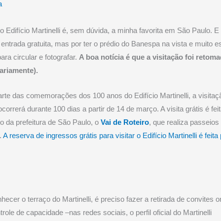
a
do Edifício Martinelli é, sem dúvida, a minha favorita em São Paulo. E
a entrada gratuita, mas por ter o prédio do Banespa na vista e muito 
ara circular e fotografar.
A boa notícia é que a visitação foi retom
ariamente).
te das comemorações dos 100 anos do Edifício Martinelli, a visitaç
ocorrerá durante 100 dias a partir de 14 de março. A visita grátis é fei
to da prefeitura de São Paulo, o
Vai de Roteiro
, que realiza passeios
.
A reserva de ingressos grátis para visitar o Edifício Martinelli é feita
hecer o terraço do Martinelli, é preciso fazer a retirada de convites o
trole de capacidade –nas redes sociais, o perfil oficial do Martinelli