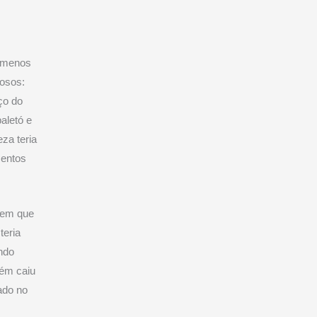
o menos
mosos:
ço do
aletó e
za teria
mentos
vem que
teria
ndo
ém caiu
rado no