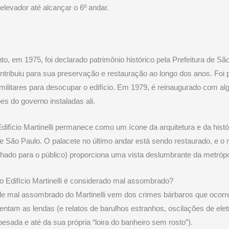
elevador até alcançar o 6º andar.
to, em 1975, foi declarado patrimônio histórico pela Prefeitura de Sã
ntribuiu para sua preservação e restauração ao longo dos anos. Foi 
ilitares para desocupar o edifício. Em 1979, é reinaugurado com a
ões do governo instaladas ali.
Edifício Martinelli permanece como um ícone da arquitetura e da histó
e São Paulo. O palacete no último andar está sendo restaurado, e o 
chado para o público) proporciona uma vista deslumbrante da metrópo
o Edifício Martinelli é considerado mal assombrado?
e mal assombrado do Martinelli vem dos crimes bárbaros que ocorre
entam as lendas (e relatos de barulhos estranhos, oscilações de elet
pesada e até da sua própria “loira do banheiro sem rosto”).