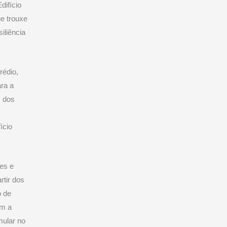
difício
ue trouxe
iliência
rédio,
ara a
s dos
ício
ões e
rtir dos
o de
am a
mular no