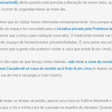
iomartinelli)
alerta quando está prevista a liberação de novos lotes, q
ocorrer às segundas-feiras ao meio dia.
brar que as visitas foram retomadas temporariamente. Isso porque 
ão do espaço foi concedido para a
iniciativa privada pela Prefeitura 
amos que o preço para visitação será alto). O tradicional mirante vai v
nte, espaço de festas/eventos privados/baladas. É uma pena: era um
esmo que a gente não pudesse visitar a casa que existe lá em cima)
ê não sabe de que terraço estou falando,
vale rever a cena da nove
ria Casadevall se casa de vestido azul lindo lá em cima
(e depois s
a lua de mel e vai pegar o Caio Castro).
e todas as lendas do prédio, passei uma hora no Edifício Martinelli e
 que vi foi a minha cara de cansada no espelho do elevador. Quando