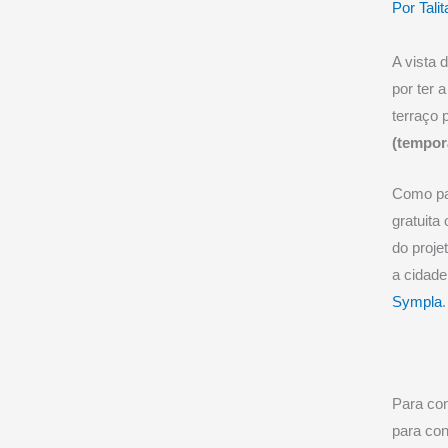
Por
Talit
A vista 
por ter 
terraço p
(tempor
Como par
gratuita 
do proje
a cidade
Sympla
.
Para con
para con