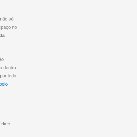
 não só
espaço no
ada
ão
ta dentro
 por toda
 pelo
n-line