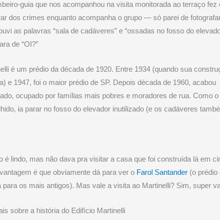
mbeiro-guia que nos acompanhou na visita monitorada ao terraço fez
ar dos crimes enquanto acompanha o grupo — só parei de fotografar
uvi as palavras “sala de cadáveres” e “ossadas no fosso do elevador
ara de “OI?”
elli é um prédio da década de 1920. Entre 1934 (quando sua construç
a) e 1947, foi o maior prédio de SP. Depois década de 1960, acabou
do, ocupado por famílias mais pobres e moradores de rua. Como o 
lhido, ia parar no fosso do elevador inutilizado (e os cadáveres tamb
o é lindo, mas não dava pra visitar a casa que foi construída lá em c
 vantagem é que obviamente dá para ver o
Farol Santander
(o prédio
para os mais antigos). Mas vale a visita ao Martinelli? Sim, super va
is sobre a história do Edifício Martinelli