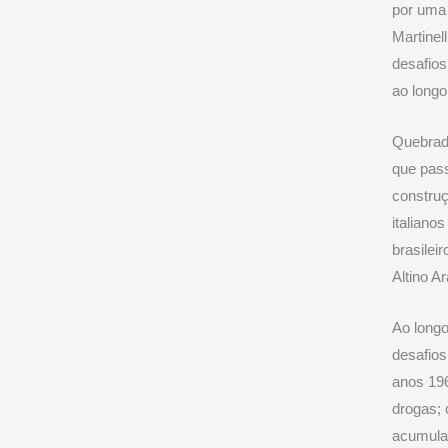
por uma 
Martinel
desafio
ao longo
Quebrado
que pass
constru
italianos
brasileir
Altino A
Ao longo
desafios
anos 196
drogas;
acumular