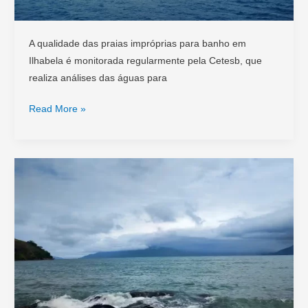
A qualidade das praias impróprias para banho em
Ilhabela é monitorada regularmente pela Cetesb, que
realiza análises das águas para
Praias
Read More »
Impróprias
em
Ilhabela:
Consulte
antes
de
Viajar