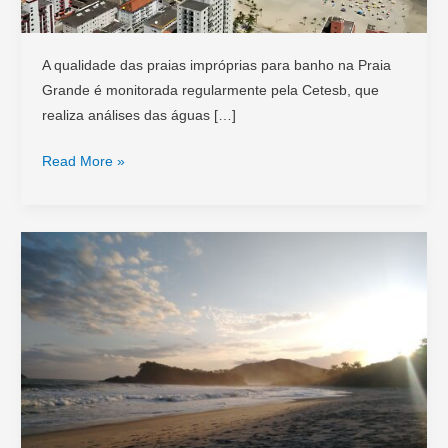
A qualidade das praias impróprias para banho na Praia
Grande é monitorada regularmente pela Cetesb, que
realiza análises das águas […]
Praias
Read More »
Impróprias
em
Praia
Grande
(SP):
Consulte
antes
de
Viajar