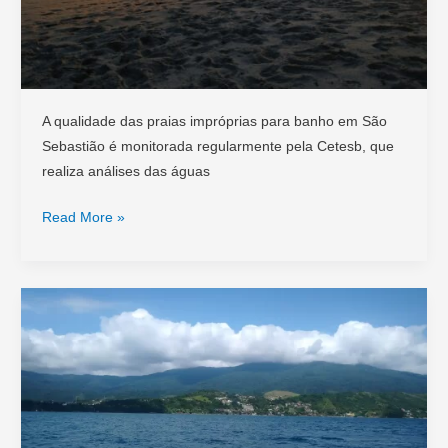
A qualidade das praias impróprias para banho em São
Sebastião é monitorada regularmente pela Cetesb, que
realiza análises das águas
Praias
Read More »
Impróprias
em
São
Sebastião:
Consulte
antes
de
Viajar