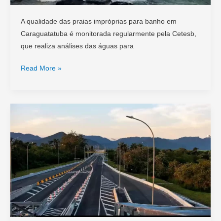
A qualidade das praias impróprias para banho em
Caraguatatuba é monitorada regularmente pela Cetesb,
que realiza análises das águas para
Praias
Read More »
Impróprias
em
Caraguatatuba:
Consulte
antes
de
Viajar