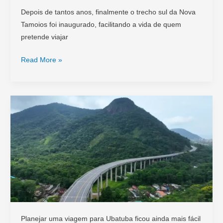
Depois de tantos anos, finalmente o trecho sul da Nova
Tamoios foi inaugurado, facilitando a vida de quem
pretende viajar
Pedágio
Read More »
Free
Flow
da
Nova
Tamoios:
Como
funciona
e
como
pagar
Planejar uma viagem para Ubatuba ficou ainda mais fácil