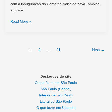
com a inauguração do Contorno Norte da nova Tamoios.
Agora é
Nova
Read More »
Tamoios
para
Ubatuba:
Guia
1
2
…
21
Next
→
completo
com
mapa
e
Destaques do site
dicas
O que fazer em São Paulo
São Paulo (Capital)
Interior de São Paulo
Litoral de São Paulo
O que fazer em Ubatuba