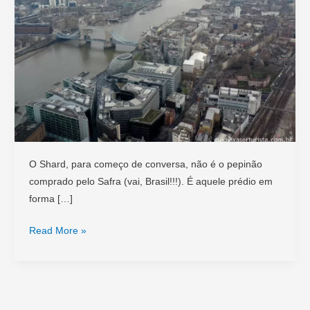
O Shard, para começo de conversa, não é o pepinão
comprado pelo Safra (vai, Brasil!!!). É aquele prédio em
forma […]
A
Read More »
vista
do
Shard,
o