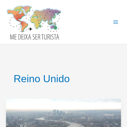
Ir
para
o
conteúdo
Reino Unido