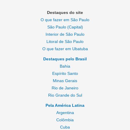
maior
prédio
Destaques do site
de
O que fazer em São Paulo
Londres
São Paulo (Capital)
(e
Interior de São Paulo
da
Litoral de São Paulo
União
O que fazer em Ubatuba
Europeia)
Destaques pelo Brasil
Bahia
Espírito Santo
Minas Gerais
Rio de Janeiro
Rio Grande do Sul
Pela América Latina
Argentina
Colômbia
Cuba