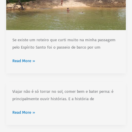
Se existe um roteiro que curti muito na minha passagem
pelo Espírito Santo foi o passeio de barco por um
Que
Read More »
tal
visitar
uma
aldeia
Viajar não é só torrar no sol, comer bem e bater perna: é
indígena
principalmente ouvir histórias. E a história de
e
Conheça
dar
Read More »
a
um
Casa
mergulho