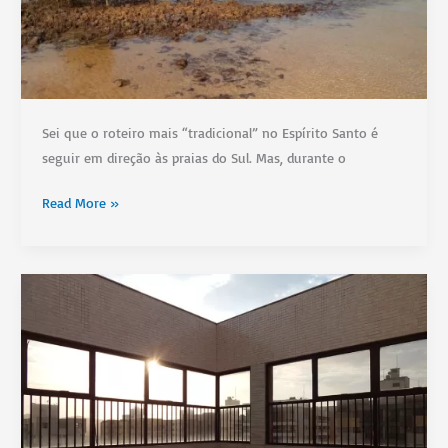
Sei que o roteiro mais “tradicional” no Espírito Santo é
seguir em direção às praias do Sul. Mas, durante o
De
Read More »
Serra
a
Aracruz,
as
praias
do
ES
que
são