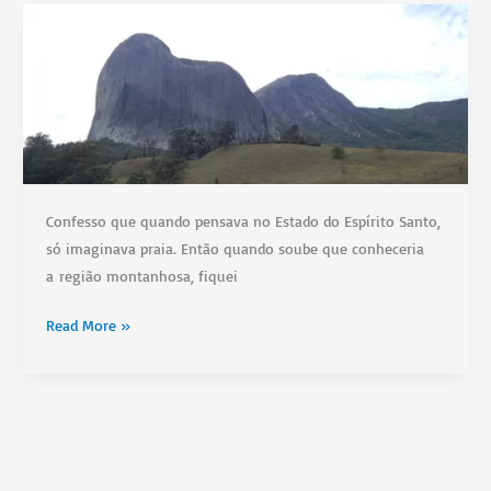
de
no
Pedra
rio?
do
seu
Neusso
na
Vila
das
Confesso que quando pensava no Estado do Espírito Santo,
Artes,
só imaginava praia. Então quando soube que conheceria
em
a região montanhosa, fiquei
Jacaraipe
Um
Read More »
lugar
lindo
e
pouco
conhecido
para