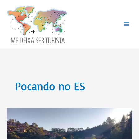
Ir
para
o
conteúdo
Pocando no ES