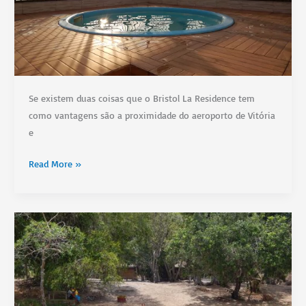
de
tirar
o
fôlego!
Se existem duas coisas que o Bristol La Residence tem
como vantagens são a proximidade do aeroporto de Vitória
e
Onde
Read More »
ficar
em
Vitória:
Conheça
o
Bristol
La
Residence