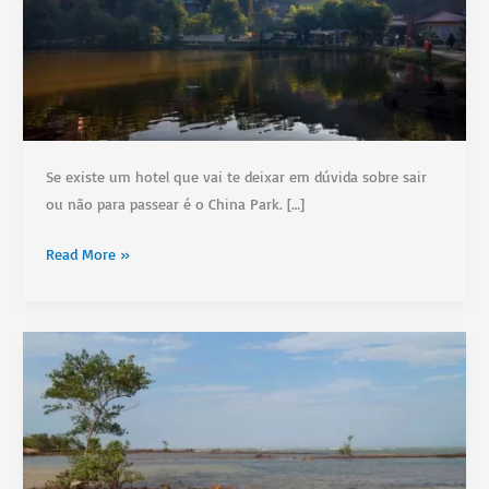
Se existe um hotel que vai te deixar em dúvida sobre sair
ou não para passear é o China Park. […]
Onde
Read More »
ficar
em
Domingos
Martins
(ES):
China
Park