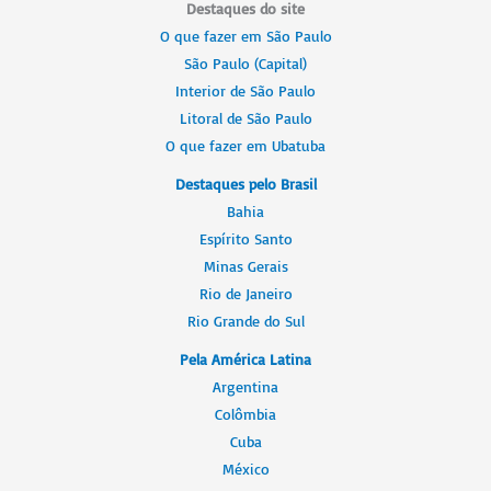
Destaques do site
passear:
O que fazer em São Paulo
a
São Paulo (Capital)
região
Interior de São Paulo
serrana
Litoral de São Paulo
do
O que fazer em Ubatuba
ES
Destaques pelo Brasil
e
Bahia
a
Espírito Santo
Pedra
Minas Gerais
Azul
Rio de Janeiro
Rio Grande do Sul
Pela América Latina
Argentina
Colômbia
Cuba
México