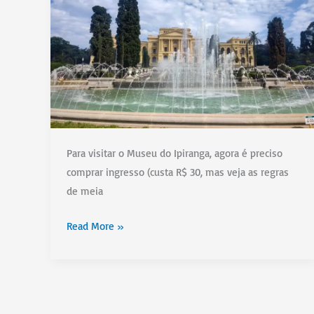
história
do
Edifício-
Monumento
Para visitar o Museu do Ipiranga, agora é preciso
comprar ingresso (custa R$ 30, mas veja as regras
de meia
Museu
Read More »
do
Ipiranga:
quanto
custa