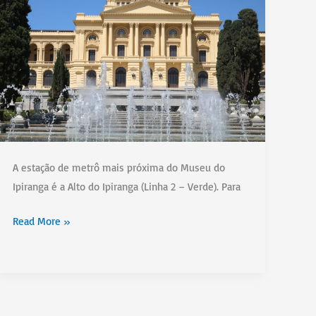
A estação de metrô mais próxima do Museu do
Ipiranga é a Alto do Ipiranga (Linha 2 – Verde). Para
Como
Read More »
chegar
ao
Museu
do
Ipiranga