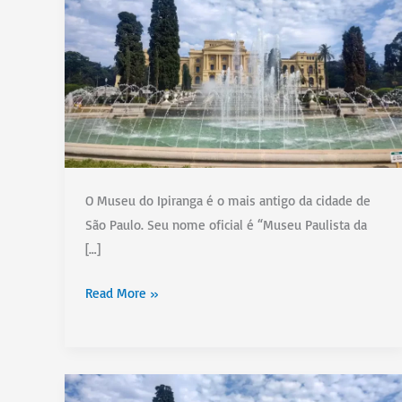
O Museu do Ipiranga é o mais antigo da cidade de
São Paulo. Seu nome oficial é “Museu Paulista da
[…]
Museu
Read More »
do
Ipiranga:
conheça
a