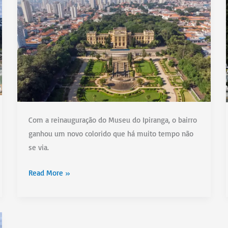
Com a reinauguração do Museu do Ipiranga, o bairro
ganhou um novo colorido que há muito tempo não
se via.
Onde
Read More »
comer
no
Ipiranga:
veja