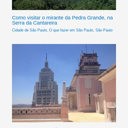
Como visitar o mirante da Pedra Grande, na
Serra da Cantareira
Cidade de São Paulo
,
O que fazer em São Paulo
,
São Paulo