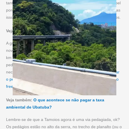
tanta que existiam até boatos de que a obra não saía do papel
porque os túneis teriam se desencontrado na construção! Mas
isso não ocorreu e deu tudo certo –os quatro estão lá, inteiros.
Veja também:
Conheça a trilha das 7 praias de Ubatuba
A grande novidade é que finalmente foi inaugurado em
novembro de 2024 o contorno sul da Nova Tamoios, com 25
km de extensão e seis túneis. O trecho utiliza o sistema de
pedágio eletrônico free flow, que permite a passagem sem a
necessidade de cabines de cobrança.
Para saber como pagar
o pedágio e evitar multas, confira nosso guia sobre o pedágio
free flow da Nova Tamoios
.
Veja também:
O que acontece se não pagar a taxa
ambiental de Ubatuba?
Lembre-se de que a Tamoios agora é uma via pedagiada, ok?
Os pedágios estão no alto da serra, no trecho de planalto (ou o