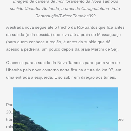
Imagem de câmera de monitoramento da Nova Tamoios
sentido Ubatuba. Ao fundo, a praia de Caraguatatuba. Foto:
Reprodução/Twitter Tamoios099
A estrada nova segue até o trecho da Rio-Santos que fica antes
da subida (e da descida) que leva até a praia do Massaguaçu
(para quem conhece a região, é antes da subida que dá
acesso à pedreira, um pouco depois da praia Martim de Sá).
O acesso para a subida da Nova Tamoios para quem vem de
Ubatuba pelo novo contorno norte fica na altura do km 97, em
uma entrada à esquerda. É só subir em direção aos túneis.
Para quem frequenta a região e acompanha as obras desde
2013, o novo acesso vai ser um alívio para evitar não só o
trânsito de Caraguatatuba, mas também as multas que sempre
rolam no caminho pela orla da praia do Centro. A demora foi