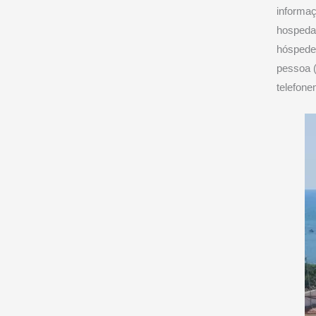
informa
hospeda
hóspede 
pessoa (
telefone