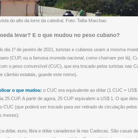
vista do alto da torre da catedral. Foto: Talita Marchao
oeda levar? E o que mudou no peso cubano?
 do dia 1º de janeiro de 2021, turistas e cubanos usam a mesma moed
bano (CUP, ou a famosa
moneda nacional
, como chamam por lá). C
om o peso conversível (CUC), que era trocado pelos turistas nas 
e câmbio estatais, guarde este nome).
plicar o que mudou:
o CUC era equivalente ao dólar (1 CUC = US$ 1
a 25 CUP. A partir de agora, 25 CUP equivalem a US$ 1. O que deix
é o CUC (que poderá ser trocado para ser retirado de circulação pelos
s meses).
ca dólar, euro, libra e dólar canadense lá nas Cadecas. São casas d