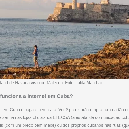
farol de Havana visto do Malecón. Foto: Talita Marchao
unciona a internet em Cuba
?
net em Cuba é paga e bem cara. Você precisará comprar um cartão 
e senha nas lojas oficiais da ETECSA (a estatal de comunicação cub
is (com um preço bem maior) ou dos próprios cubanos nas ruas (qu