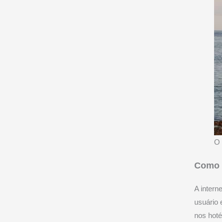
O 
Como f
A inter
usuário 
nos hoté