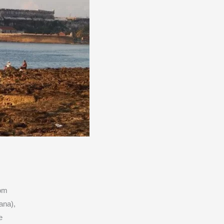
com
ana),
e