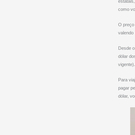
estatais
como voc
O preço 
valendo 
Desde o
dólar d
vigente)
Para via
pagar pe
dólar, v