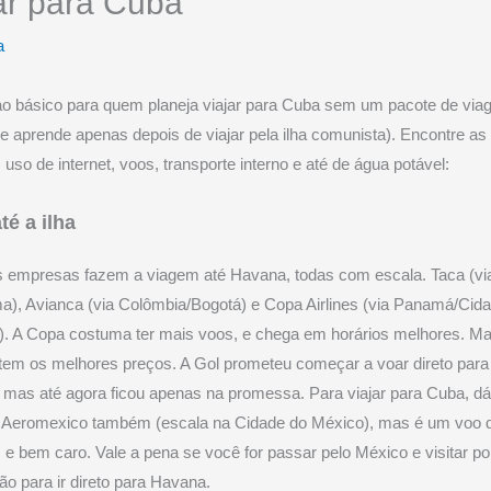
ar para Cuba
a
o básico para quem planeja viajar para Cuba sem um pacote de via
e aprende apenas depois de viajar pela ilha comunista). Encontre as
uso de internet, voos, transporte interno e até de água potável:
té a ilha
s empresas fazem a viagem até Havana, todas com escala. Taca (vi
a), Avianca (via Colômbia/Bogotá) e Copa Airlines (via Panamá/Cid
. A Copa costuma ter mais voos, e chega em horários melhores. M
em os melhores preços. A Gol prometeu começar a voar direto para
mas até agora ficou apenas na promessa. Para viajar para Cuba, dá 
Aeromexico também (escala na Cidade do México), mas é um voo 
 e bem caro. Vale a pena se você for passar pelo México e visitar po
não para ir direto para Havana.