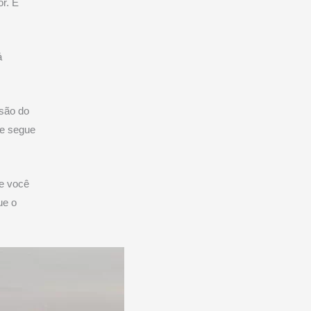
or. E
á
rsão do
ue segue
ue você
ue o