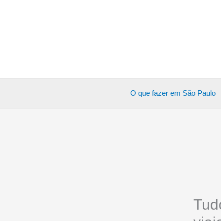
Ir
para
o
conteúdo
O que fazer em São Paulo
Tud