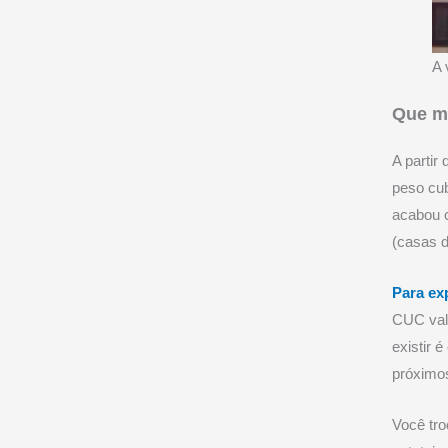
A 
Que m
A partir
peso cu
acabou c
(casas d
Para ex
CUC vali
existir 
próximo
Você tro