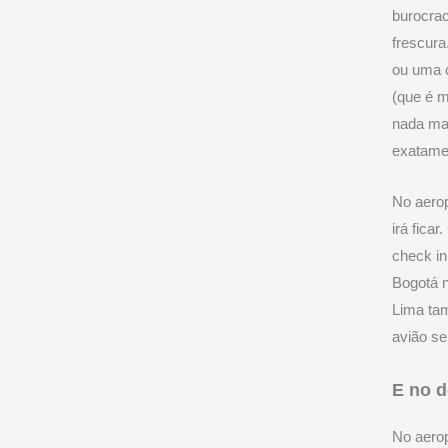
burocra
frescura
ou uma c
(que é m
nada mai
exatamen
No aerop
irá fica
check in
Bogotá 
Lima ta
avião se
E no 
No aerop