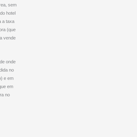
rea, sem
do hotel
a a taxa
ora (que
ea vende
 de onde
ndida no
o) e em
 que em
ra no