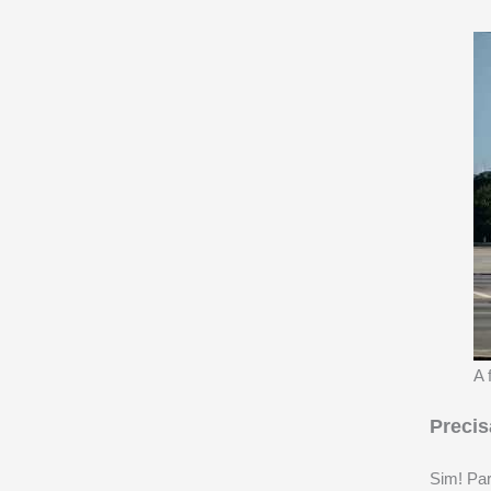
A 
Precis
Sim! Par