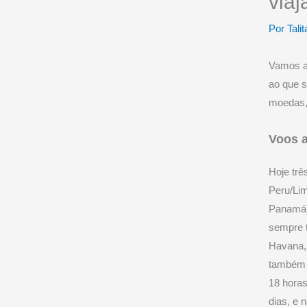
viaj
Por
Talit
Vamos a
ao que s
moedas, 
Voos a
Hoje trê
Peru/Lim
Panamá)
sempre t
Havana, 
também 
18 horas
dias, e 