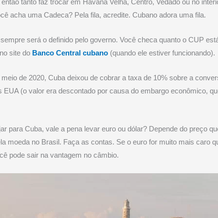
, então tanto faz trocar em Havana Velha, Centro, Vedado ou no interi
ê acha uma Cadeca? Pela fila, acredite. Cubano adora uma fila.
sempre será o definido pelo governo. Você checa quanto o CUP est
no site do
Banco Central cubano
(quando ele estiver funcionando).
 meio de 2020, Cuba deixou de cobrar a taxa de 10% sobre a conve
os EUA (o valor era descontado por causa do embargo econômico, q
.
jar para Cuba, vale a pena levar euro ou dólar? Depende do preço q
la moeda no Brasil. Faça as contas. Se o euro for muito mais caro q
ocê pode sair na vantagem no câmbio.