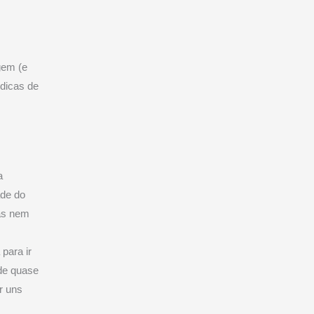
gem (e
 dicas de
a
ade do
as nem
para ir
de quase
r uns