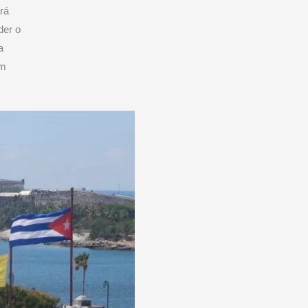
rá
der o
a
um