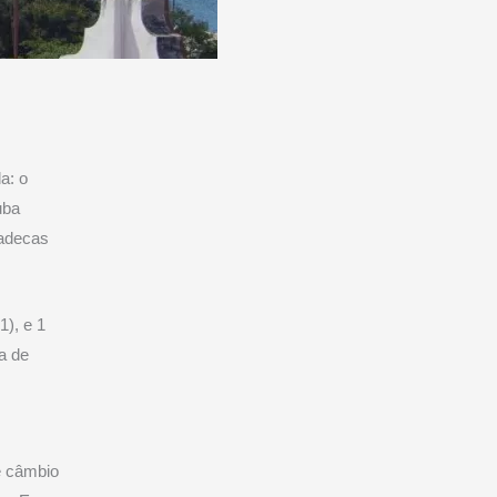
a: o
uba
Cadecas
), e 1
a de
e câmbio