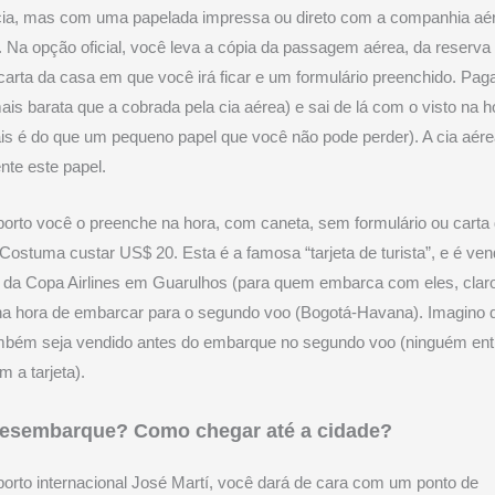
cia, mas com uma papelada impressa ou direto com a companhia aé
. Na opção oficial, você leva a cópia da passagem aérea, da reserva 
arta da casa em que você irá ficar e um formulário preenchido. Pag
ais barata que a cobrada pela cia aérea) e sai de lá com o visto na h
s é do que um pequeno papel que você não pode perder). A cia aér
te este papel.
orto você o preenche na hora, com caneta, sem formulário ou carta
r. Costuma custar US$ 20. Esta é a famosa “tarjeta de turista”, e é ve
 da Copa Airlines em Guarulhos (para quem embarca com eles, clar
na hora de embarcar para o segundo voo (Bogotá-Havana). Imagino
mbém seja vendido antes do embarque no segundo voo (ninguém ent
m a tarjeta).
desembarque? Como chegar até a cidade?
orto internacional José Martí, você dará de cara com um ponto de