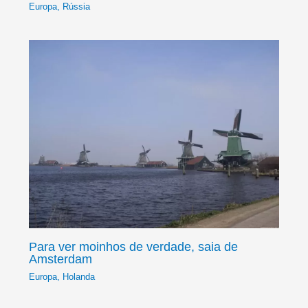
Europa
,
Rússia
Para ver moinhos de verdade, saia de
Amsterdam
Europa
,
Holanda