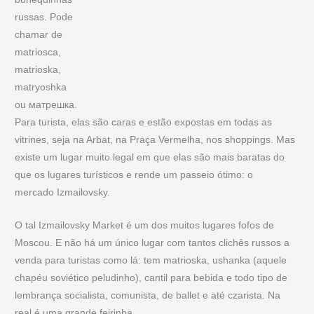
russas. Pode
chamar de
matriosca,
matrioska,
matryoshka
ou матрешка.
Para turista, elas são caras e estão expostas em todas as
vitrines, seja na Arbat, na Praça Vermelha, nos shoppings. Mas
existe um lugar muito legal em que elas são mais baratas do
que os lugares turísticos e rende um passeio ótimo: o
mercado Izmailovsky.
O tal Izmailovsky Market é um dos muitos lugares fofos de
Moscou. E não há um único lugar com tantos clichês russos a
venda para turistas como lá: tem matrioska, ushanka (aquele
chapéu soviético peludinho), cantil para bebida e todo tipo de
lembrança socialista, comunista, de ballet e até czarista. Na
real é uma grande feirinha.