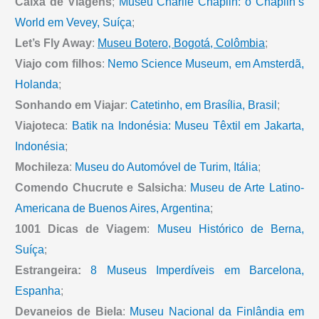
Caixa de Viagens
;
Museu Charlie Chaplin: o Chaplin’s
World em Vevey, Suíça
;
Let’s Fly Away
:
Museu Botero, Bogotá, Colômbia
;
Viajo com filhos
:
Nemo Science Museum, em Amsterdã,
Holanda
;
Sonhando em Viajar
:
Catetinho, em Brasília, Brasil
;
Viajoteca
:
Batik na Indonésia: Museu Têxtil em Jakarta,
Indonésia
;
Mochileza
:
Museu do Automóvel de Turim, Itália
;
Comendo Chucrute e Salsicha
:
Museu de Arte Latino-
Americana de Buenos Aires, Argentina
;
1001 Dicas de Viagem
:
Museu Histórico de Berna,
Suíça
;
Estrangeira:
8 Museus Imperdíveis em Barcelona,
Espanha
;
Devaneios de Biela
:
Museu Nacional da Finlândia em