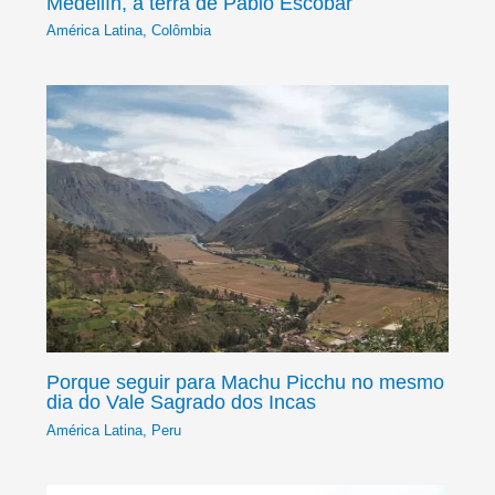
Medellín, a terra de Pablo Escobar
América Latina
,
Colômbia
Porque seguir para Machu Picchu no mesmo
dia do Vale Sagrado dos Incas
América Latina
,
Peru