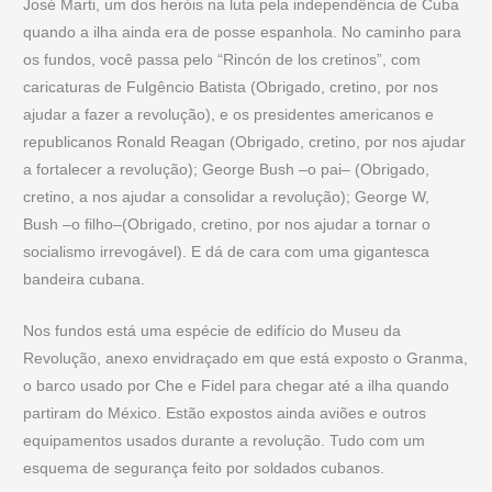
José Marti, um dos heróis na luta pela independência de Cuba
quando a ilha ainda era de posse espanhola. No caminho para
os fundos, você passa pelo “Rincón de los cretinos”, com
caricaturas de Fulgêncio Batista (Obrigado, cretino, por nos
ajudar a fazer a revolução), e os presidentes americanos e
republicanos Ronald Reagan (Obrigado, cretino, por nos ajudar
a fortalecer a revolução); George Bush –o pai– (Obrigado,
cretino, a nos ajudar a consolidar a revolução); George W,
Bush –o filho–(Obrigado, cretino, por nos ajudar a tornar o
socialismo irrevogável). E dá de cara com uma gigantesca
bandeira cubana.
Nos fundos está uma espécie de edifício do Museu da
Revolução, anexo envidraçado em que está exposto o Granma,
o barco usado por Che e Fidel para chegar até a ilha quando
partiram do México. Estão expostos ainda aviões e outros
equipamentos usados durante a revolução. Tudo com um
esquema de segurança feito por soldados cubanos.